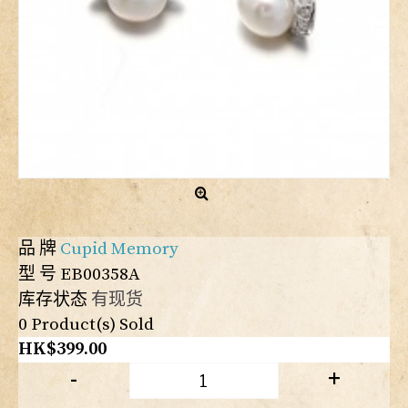
品 牌
Cupid Memory
型 号
EB00358A
库存状态
有现货
0
Product(s) Sold
HK$399.00
-
+