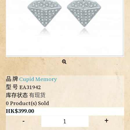
品 牌
Cupid Memory
型 号
EA31942
库存状态
有现货
0
Product(s) Sold
HK$399.00
-
+